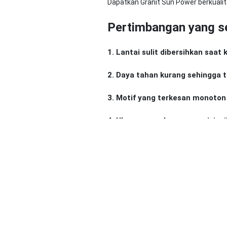
Dapatkan Granit Sun Power berkualita
Pertimbangan yang se
1. Lantai sulit dibersihkan saat
2. Daya tahan kurang sehingga t
3. Motif yang terkesan monoton
4. Ukuran yang kurang presisi, p
5. Tidak tahan gores
Trans Home, menjadi solusi tepat u
Granit Sun Power di 