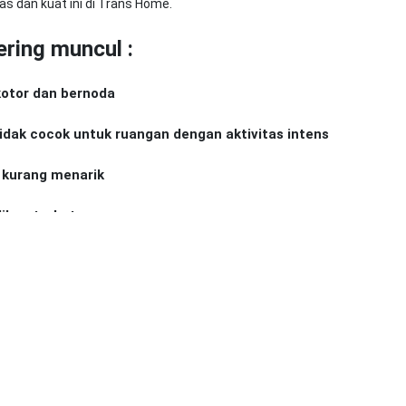
s dan kuat ini di Trans Home.
ring muncul :
 kotor dan bernoda
idak cocok untuk ruangan dengan aktivitas intens
 kurang menarik
ilihan terbatas
ntuk setiap keraguan dan pertimbangan tersebut.
Trans Home, memiliki keunggulan :