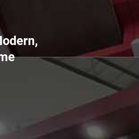
Modern,
ome